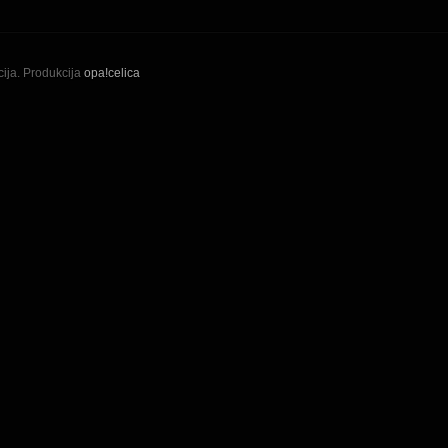
ija. Produkcija
opa!celica