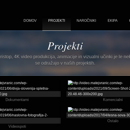
DOMOV
PROJEKTI
NAROČNIKI
EKIPA
Projekti
ristop, 4K video produkcija, animacije in vizualni učinki je le nek
se odražajo v naših projektih.
Dokumentarni
Komercialni
Ostalo
Videospoti